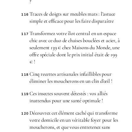
?
Traces de doigts sur meubles mats : l’astuce
116
simple et efficace pour les faire disparaître
Transformez votre îlot central en un espace
117
chic avec ce duo de chaises bouclées et acier, à
seulement 139 € chez Maisons du Monde, une
offre spéciale dont le prix initial était de 199
€ !
Cinq recettes artisanales infaillibles pour
118
éliminer les moucherons en un clin d’œil !
Ces insectes souvent détestés : vos alliés
119
inattendus pour une santé optimale !
Découvrez cet élément caché qui transforme
120
votre domicile en un véritable foyer pour les
moucherons, et que vous entretenez sans