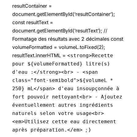
resultContainer =
document.getElementById(‘resultContainer’);
const resultText =
document.getElementById(‘resultText’); //
Formatage des résultats avec 2 décimales const
volumeFormatted = volumeL.toFixed(2);
resultText.innerHTML =
<strong>Recette
pour ${volumeFormatted} litre(s)
d'eau :</strong><br> - <span
class="font-semibold">${volumeL *
250} mL</span> d'eau insoupçonnée à
fort pouvoir nettoyant<br> - Ajoutez
éventuellement autres ingrédients
naturels selon votre usage<br>
<em>Utilisez cette eau directement
; }
après préparation.</em>