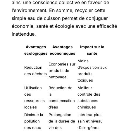
ainsi une conscience collective en faveur de
l’environnement. En somme, recycler cette
simple eau de cuisson permet de conjuguer
économie, santé et écologie avec une efficacité
inattendue.
Avantages
Avantages
Impact sur la
écologiques
économiques
santé
Moins
Économies sur
Réduction
d’exposition aux
produits de
des déchets
produits
nettoyage
toxiques
Utilisation
Réduction de
Meilleur
des
la
contrôle des
ressources
consommation
substances
locales
d’eau
chimiques
Diminue la
Prolongation
Intérieur plus
pollution
de la durée de
sain et niveau
des eaux
vie des
d’allergènes