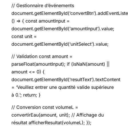
// Gestionnaire d’événements
document.getElementById(‘convertBtn’).addEventListene
() => { const amountInput =
document.getElementById(‘amountInput’).value;
const unit =
document.getElementById(‘unitSelect’).value;
// Validation const amount =
parseFloat(amountInput); if (isNaN(amount) ||
amount <= 0) {
document.getElementById(‘resultText’).textContent
= ‘Veuillez entrer une quantité valide supérieure
à 0.’; return; }
// Conversion const volumeL =
convertirEau(amount, unit); // Affichage du
résultat afficherResultat(volumeL); });